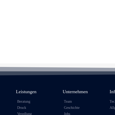
Leistungen
Unternehmen
In
Beratung
Team
Tec
Druck
Geschichte
All
Veredlung
Jobs