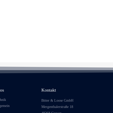
fos
Kontakt
hnik
Bitter & Loose GmbH
gemein
Mergenthalerstraße 18